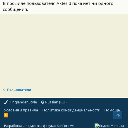
В профиле пользователя Aktesid пока нет ни одного
сообщения.
Пользователи
Hihglander Style
Russian (RU)
Условия и правила
Политика конфиденциальности
Помощь
Свер
R
S
S
Разработка и поддержка форума:
XenForo.ws