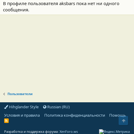
В профиле пользователя aksbars пока нет ни одного
сообщения.
Пользователи
Hihglander Style
Russian (RU)
Условия и правила
Политика конфиденциальности
Помощь
Свер
R
S
S
Разработка и поддержка форума:
XenForo.ws