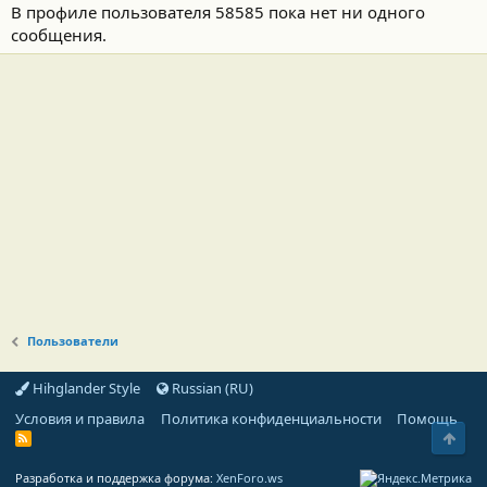
В профиле пользователя 58585 пока нет ни одного
сообщения.
Пользователи
Hihglander Style
Russian (RU)
Условия и правила
Политика конфиденциальности
Помощь
Свер
R
S
S
Разработка и поддержка форума:
XenForo.ws