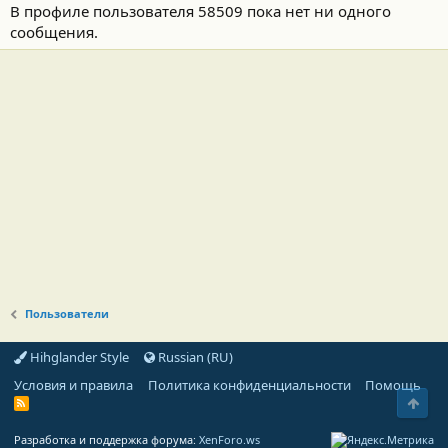
В профиле пользователя 58509 пока нет ни одного
сообщения.
Пользователи
Hihglander Style
Russian (RU)
Условия и правила
Политика конфиденциальности
Помощь
Свер
R
S
S
Разработка и поддержка форума:
XenForo.ws