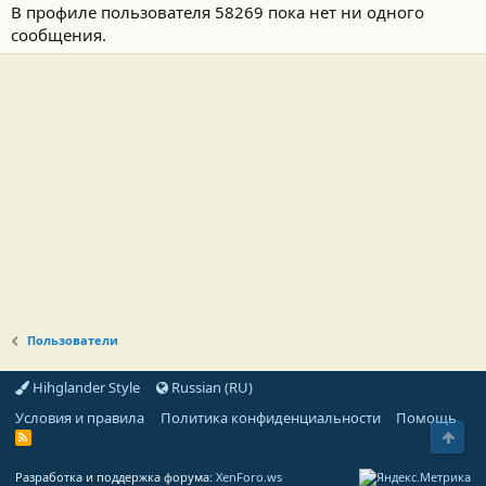
В профиле пользователя 58269 пока нет ни одного
сообщения.
Пользователи
Hihglander Style
Russian (RU)
Условия и правила
Политика конфиденциальности
Помощь
Свер
R
S
S
Разработка и поддержка форума:
XenForo.ws