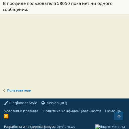
В профиле пользователя 58050 пока нет ни одного
сообщения.
Пользователи
Hihglander Style
Russian (RU)
Условия и правила
Политика конфиденциальности
Помощь
Свер
R
S
S
Разработка и поддержка форума:
XenForo.ws