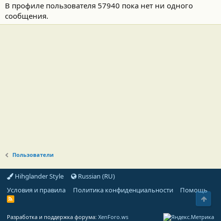
В профиле пользователя 57940 пока нет ни одного
сообщения.
Пользователи
Hihglander Style
Russian (RU)
Условия и правила
Политика конфиденциальности
Помощь
Свер
R
S
S
Разработка и поддержка форума:
XenForo.ws