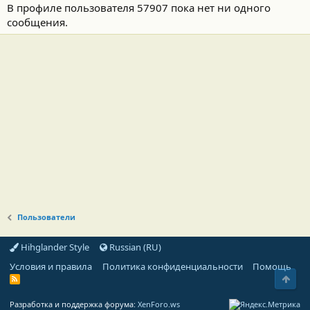
В профиле пользователя 57907 пока нет ни одного
сообщения.
Пользователи
Hihglander Style
Russian (RU)
Условия и правила
Политика конфиденциальности
Помощь
Свер
R
S
S
Разработка и поддержка форума:
XenForo.ws