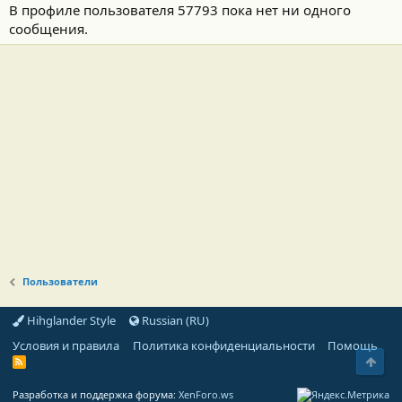
В профиле пользователя 57793 пока нет ни одного
сообщения.
Пользователи
Hihglander Style
Russian (RU)
Условия и правила
Политика конфиденциальности
Помощь
Свер
R
S
S
Разработка и поддержка форума:
XenForo.ws