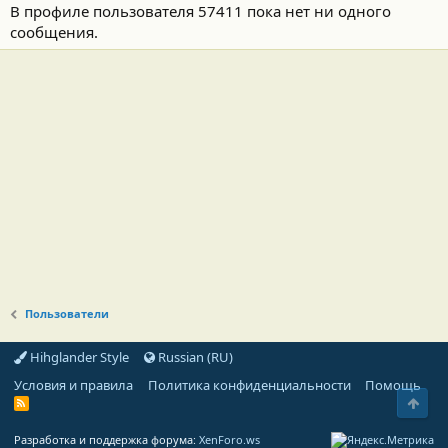
В профиле пользователя 57411 пока нет ни одного
сообщения.
Пользователи
Hihglander Style
Russian (RU)
Условия и правила
Политика конфиденциальности
Помощь
Свер
R
S
S
Разработка и поддержка форума:
XenForo.ws