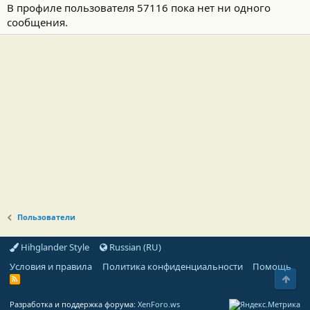
В профиле пользователя 57116 пока нет ни одного
сообщения.
Пользователи
Hihglander Style
Russian (RU)
Условия и правила
Политика конфиденциальности
Помощь
Свер
R
S
S
Разработка и поддержка форума:
XenForo.ws