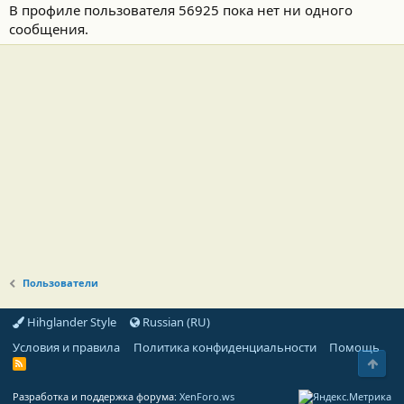
В профиле пользователя 56925 пока нет ни одного
сообщения.
Пользователи
Hihglander Style
Russian (RU)
Условия и правила
Политика конфиденциальности
Помощь
Свер
R
S
S
Разработка и поддержка форума:
XenForo.ws