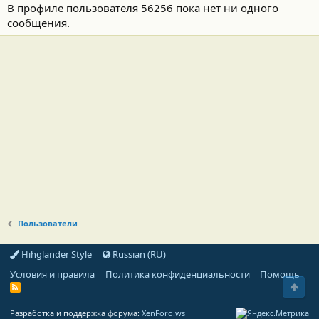
В профиле пользователя 56256 пока нет ни одного
сообщения.
Пользователи
Hihglander Style
Russian (RU)
Условия и правила
Политика конфиденциальности
Помощь
Свер
R
S
S
Разработка и поддержка форума:
XenForo.ws