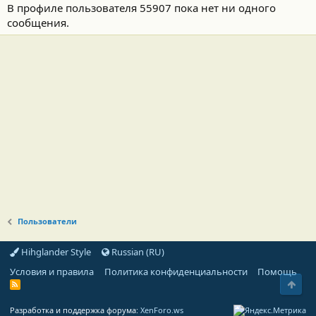
В профиле пользователя 55907 пока нет ни одного
сообщения.
Пользователи
Hihglander Style
Russian (RU)
Условия и правила
Политика конфиденциальности
Помощь
Свер
R
S
S
Разработка и поддержка форума:
XenForo.ws