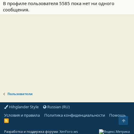
В профиле пользователя 5585 пока нет ни одного
сообщения.
Пользователи
Hihglander Style
Russian (RU)
Условия и правила
Политика конфиденциальности
Помощь
Свер
R
S
S
Разработка и поддержка форума:
XenForo.ws