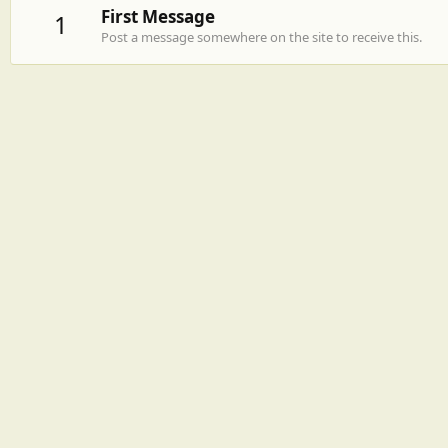
First Message
1
Post a message somewhere on the site to receive this.