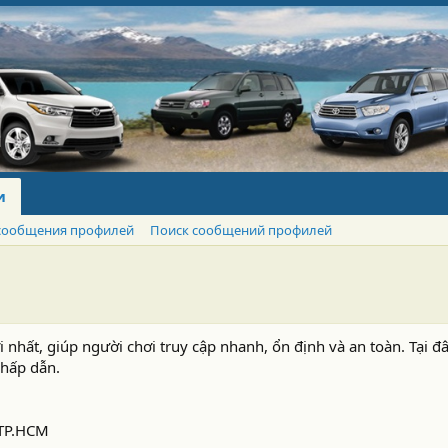
и
сообщения профилей
Поиск сообщений профилей
 nhất, giúp người chơi truy cập nhanh, ổn định và an toàn. Tại đâ
 hấp dẫn.
 TP.HCM