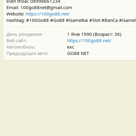
Điện thoại: 08998661234
Email: 100go88net@gmail.com
Website:
https://100go88.net/
Hashtag: #100Go88 #Go88 #GameBai #Slot #BanCa #Game
День рождения
1 Янв 1990 (Возраст: 36)
Веб-сайт
https://100go88.net/
Автомобиль
exc
Предыдущие авто
GO88 NET