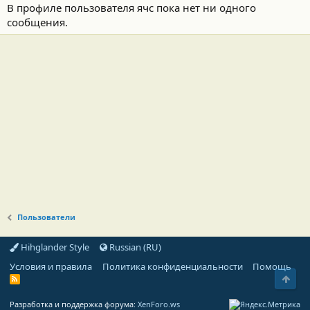
В профиле пользователя ячс пока нет ни одного
сообщения.
Пользователи
Hihglander Style
Russian (RU)
Условия и правила
Политика конфиденциальности
Помощь
Свер
R
S
S
Разработка и поддержка форума:
XenForo.ws