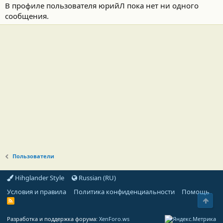
В профиле пользователя юрийЛ пока нет ни одного
сообщения.
Пользователи
Hihglander Style
Russian (RU)
Условия и правила
Политика конфиденциальности
Помощь
Свер
R
S
S
Разработка и поддержка форума:
XenForo.ws