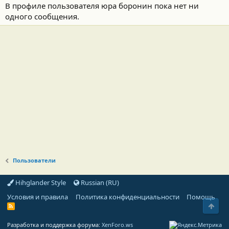
В профиле пользователя юра боронин пока нет ни
одного сообщения.
Пользователи
Hihglander Style
Russian (RU)
Условия и правила
Политика конфиденциальности
Помощь
Свер
R
S
S
Разработка и поддержка форума:
XenForo.ws