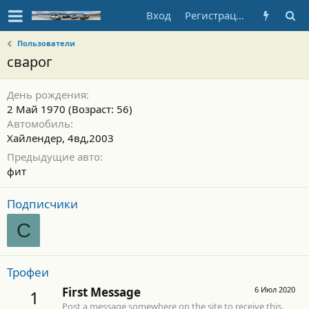
Вход
Регистрация
Пользователи
сварог
День рождения
2 Май 1970 (Возраст: 56)
Автомобиль
Хайлендер, 4вд,2003
Предыдущие авто
фит
Подписчики
С
Трофеи
First Message
6 Июл 2020
1
Post a message somewhere on the site to receive this.