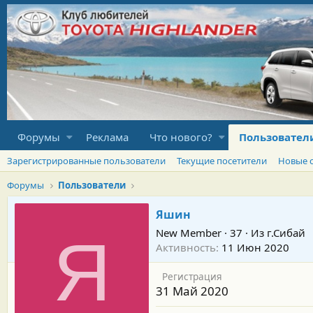
Форумы
Реклама
Что нового?
Пользовател
Зарегистрированные пользователи
Текущие посетители
Новые 
Форумы
Пользователи
Яшин
New Member
·
37
·
Из
г.Сибай
Я
Активность
11 Июн 2020
Регистрация
31 Май 2020