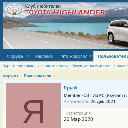
Форумы
Реклама
Что нового?
Пользовател
Зарегистрированные пользователи
Текущие посетители
Новые 
Форумы
Пользователи
Ярый
Member
·
53
·
Из
РС (Якутия) г
Я
Активность
26 Дек 2021
Регистрация
20 Мар 2020