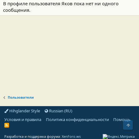
В профиле пользователя Яков пока нет ни одного
сообщения.
Пользователи
Hihglander Style
Russian (RU)
Условия и правила
Политика конфиденциальности
Помощь
Свер
R
S
S
Разработка и поддержка форума:
XenForo.ws