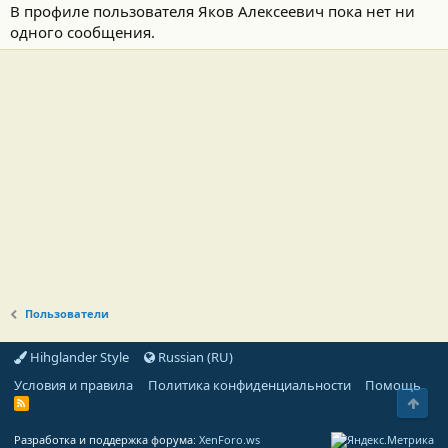
В профиле пользователя Яков Алексеевич пока нет ни
одного сообщения.
Пользователи
Hihglander Style
Russian (RU)
Условия и правила
Политика конфиденциальности
Помощь
Свер
R
S
S
Разработка и поддержка форума:
XenForo.ws