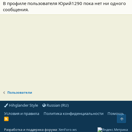
В профиле пользователя Юрий1290 пока нет ни одного
сообщения.
Пользователи
Hihglander Style
Russian (RU)
Условия и правила
Политика конфиденциальности
Помощь
Свер
R
S
S
Разработка и поддержка форума:
XenForo.ws