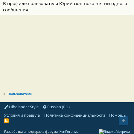
В профиле пользователя Юрий скат пока нет ни одного
сообщения.
Пользователи
Hihglander Style
Russian (RU)
Условия и правила
Политика конфиденциальности
Помощь
Свер
R
S
S
Разработка и поддержка форума:
XenForo.ws