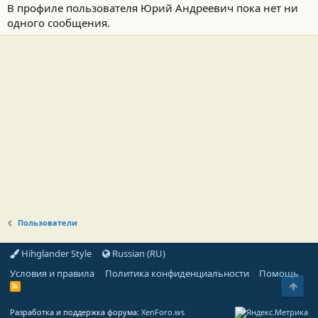
В профиле пользователя Юрий Андреевич пока нет ни
одного сообщения.
Пользователи
Hihglander Style
Russian (RU)
Условия и правила
Политика конфиденциальности
Помощь
Свер
R
S
S
Разработка и поддержка форума:
XenForo.ws