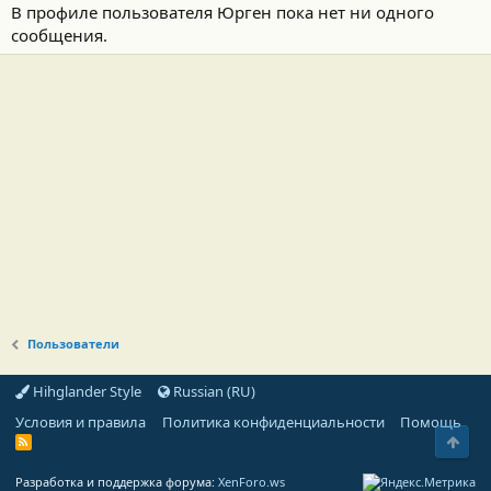
В профиле пользователя Юрген пока нет ни одного
сообщения.
Пользователи
Hihglander Style
Russian (RU)
Условия и правила
Политика конфиденциальности
Помощь
Свер
R
S
S
Разработка и поддержка форума:
XenForo.ws