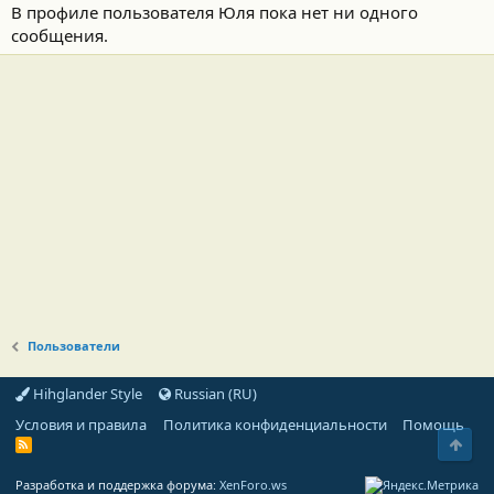
В профиле пользователя Юля пока нет ни одного
сообщения.
Пользователи
Hihglander Style
Russian (RU)
Условия и правила
Политика конфиденциальности
Помощь
Свер
R
S
S
Разработка и поддержка форума:
XenForo.ws