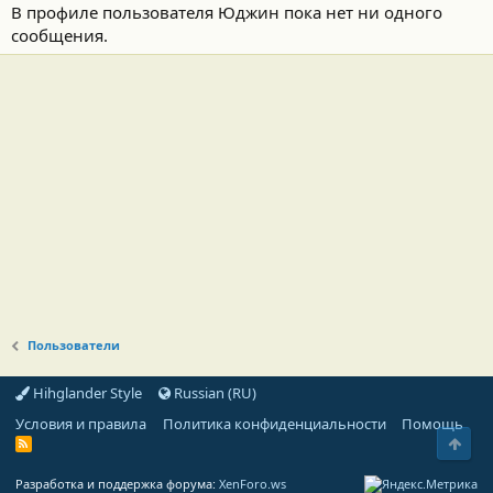
В профиле пользователя Юджин пока нет ни одного
сообщения.
Пользователи
Hihglander Style
Russian (RU)
Условия и правила
Политика конфиденциальности
Помощь
Свер
R
S
S
Разработка и поддержка форума:
XenForo.ws