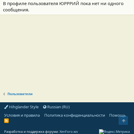
В профиле пользователя ЮРРРИЙ пока нет ни одного
сообщения.
Пользователи
Hihglander Style
Russian (RU)
Условия и правила
Политика конфиденциальности
Помощь
Свер
R
S
S
Разработка и поддержка форума:
XenForo.ws