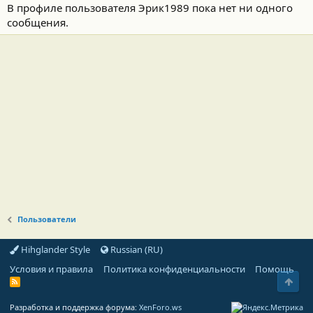
В профиле пользователя Эрик1989 пока нет ни одного
сообщения.
Пользователи
Hihglander Style
Russian (RU)
Условия и правила
Политика конфиденциальности
Помощь
Свер
R
S
S
Разработка и поддержка форума:
XenForo.ws