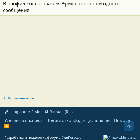
В профиле пользователя Эрик пока нет ни одного
сообщения.
Пользователи
Hihglander Style
Russian (RU)
Условия и правила
Политика конфиденциальности
Помощь
Свер
R
S
S
Разработка и поддержка форума:
XenForo.ws