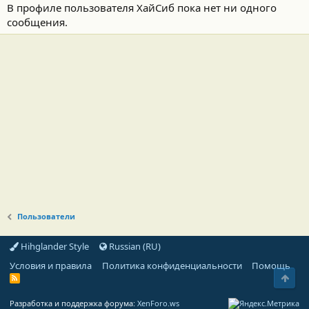
В профиле пользователя ХайСиб пока нет ни одного
сообщения.
Пользователи
Hihglander Style
Russian (RU)
Условия и правила
Политика конфиденциальности
Помощь
Свер
R
S
S
Разработка и поддержка форума:
XenForo.ws