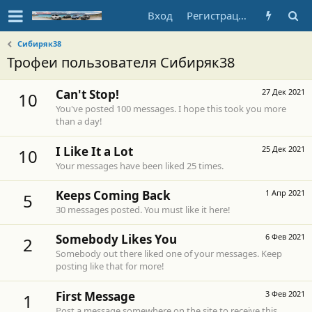
Вход
Регистрация
Сибиряк38
Трофеи пользователя Сибиряк38
Can't Stop!
27 Дек 2021
10
You've posted 100 messages. I hope this took you more
than a day!
I Like It a Lot
25 Дек 2021
10
Your messages have been liked 25 times.
Keeps Coming Back
1 Апр 2021
5
30 messages posted. You must like it here!
Somebody Likes You
6 Фев 2021
2
Somebody out there liked one of your messages. Keep
posting like that for more!
First Message
3 Фев 2021
1
Post a message somewhere on the site to receive this.