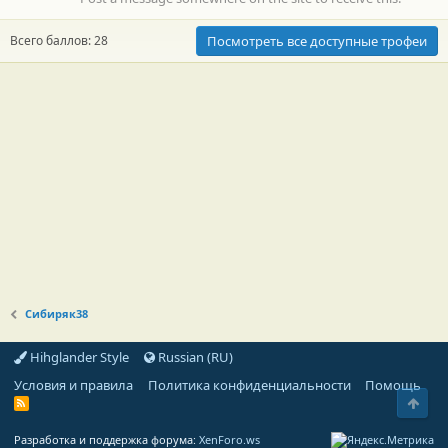
Всего баллов: 28
Посмотреть все доступные трофеи
Сибиряк38
Hihglander Style
Russian (RU)
Условия и правила
Политика конфиденциальности
Помощь
Свер
R
S
S
Разработка и поддержка форума:
XenForo.ws