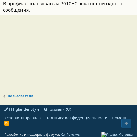
В профиле пользователя Р010УС пока нет ни одного
сообщения.
Пользователи
Hihglander Style
Russian (RU)
Условия и правила
Политика конфиденциальности
Помощь
Свер
R
S
S
Разработка и поддержка форума:
XenForo.ws