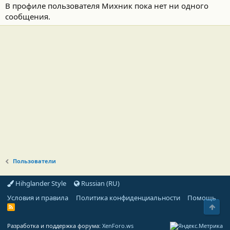
В профиле пользователя Михник пока нет ни одного
сообщения.
Пользователи
Hihglander Style
Russian (RU)
Условия и правила
Политика конфиденциальности
Помощь
Свер
R
S
S
Разработка и поддержка форума:
XenForo.ws