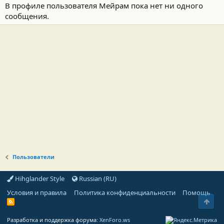
В профиле пользователя Мейрам пока нет ни одного
сообщения.
Пользователи
Hihglander Style
Russian (RU)
Условия и правила
Политика конфиденциальности
Помощь
Свер
R
S
S
Разработка и поддержка форума:
XenForo.ws