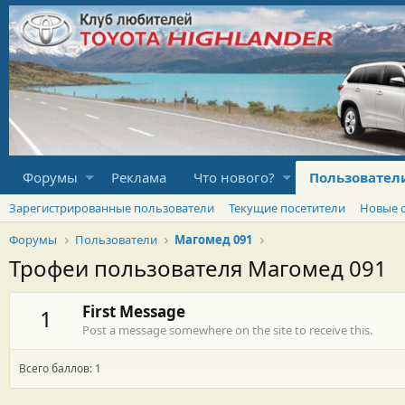
Форумы
Реклама
Что нового?
Пользовател
Зарегистрированные пользователи
Текущие посетители
Новые 
Форумы
Пользователи
Магомед 091
Трофеи пользователя Магомед 091
First Message
1
Post a message somewhere on the site to receive this.
Всего баллов: 1