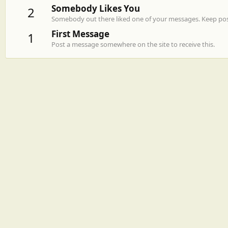
Somebody Likes You
2
Somebody out there liked one of your messages. Keep post
First Message
1
Post a message somewhere on the site to receive this.