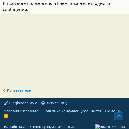
В профиле пользователя Клён пока нет ни одного
сообщения.
Пользователи
Hihglander Style
Russian (RU)
Условия и правила
Политика конфиденциальности
Помощь
Свер
R
S
S
Разработка и поддержка форума:
XenForo.ws