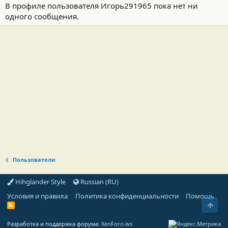
В профиле пользователя Игорь291965 пока нет ни
одного сообщения.
Пользователи
Hihglander Style
Russian (RU)
Условия и правила
Политика конфиденциальности
Помощь
Свер
R
S
S
Разработка и поддержка форума:
XenForo.ws