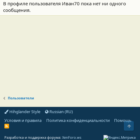
В профиле пользователя Иван70 пока нет ни одного
сообщения.
Пользователи
Hihglander Style
Russian (RU)
Условия и правила
Политика конфиденциальности
Помощь
Свер
R
S
S
Разработка и поддержка форума:
XenForo.ws