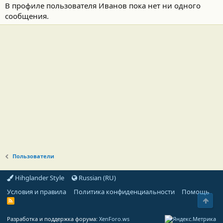
В профиле пользователя Иванов пока нет ни одного
сообщения.
Пользователи
Hihglander Style
Russian (RU)
Условия и правила
Политика конфиденциальности
Помощь
Свер
R
S
S
Разработка и поддержка форума:
XenForo.ws