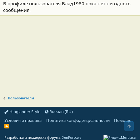
В профиле пользователя Влад1980 пока нет ни одного
сообщения.
Пользователи
Hihglander Style
Russian (RU)
Условия и правила
Политика конфиденциальности
Помощь
Свер
R
S
S
Разработка и поддержка форума:
XenForo.ws