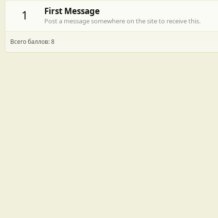
First Message
1
Post a message somewhere on the site to receive this.
Всего баллов: 8