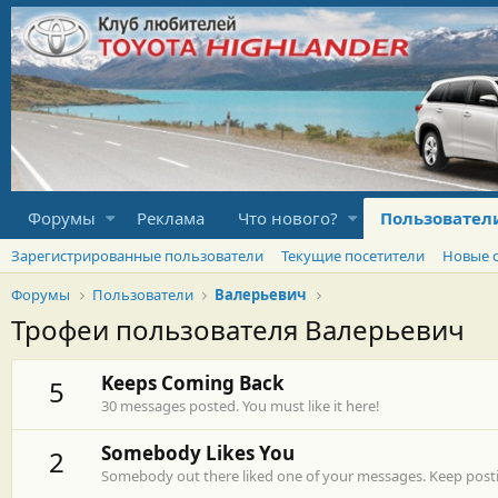
Форумы
Реклама
Что нового?
Пользовател
Зарегистрированные пользователи
Текущие посетители
Новые 
Форумы
Пользователи
Валерьевич
Трофеи пользователя Валерьевич
Keeps Coming Back
5
30 messages posted. You must like it here!
Somebody Likes You
2
Somebody out there liked one of your messages. Keep postin