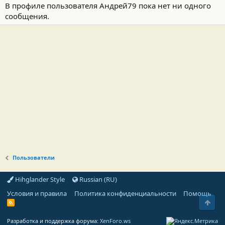
В профиле пользователя Андрей79 пока нет ни одного
сообщения.
Пользователи
Hihglander Style
Russian (RU)
Условия и правила
Политика конфиденциальности
Помощь
Свер
R
S
S
Разработка и поддержка форума:
XenForo.ws