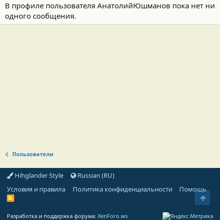
В профиле пользователя АнатолийЮшманов пока нет ни
одного сообщения.
Пользователи
Hihglander Style
Russian (RU)
Условия и правила
Политика конфиденциальности
Помощь
Свер
R
S
S
Разработка и поддержка форума:
XenForo.ws