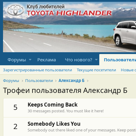
Форумы
Реклама
Что нового?
Пользовател
Зарегистрированные пользователи
Текущие посетители
Новые 
Форумы
Пользователи
Александр Б
Трофеи пользователя Александр Б
Keeps Coming Back
5
30 messages posted. You must like it here!
Somebody Likes You
2
Somebody out there liked one of your messages. Keep postin